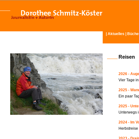
|
Aktuelles
|
Büche
Reisen
2026 - Auge
Vier Tage i
2025 - Wand
Ein paar Ta
2025 - Unte
Unterwegs i
2024 - Im V
Herbstreise
2023 - Drei