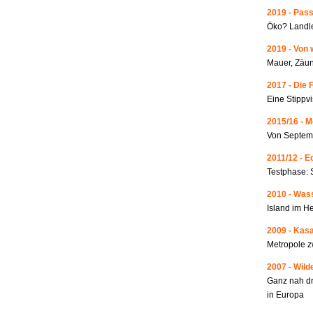
2019 - Pass
Öko? Landle
2019 - Von 
Mauer, Zäun
2017 - Die 
Eine Stippvi
2015/16 - 
Von Septemb
2011/12 - 
Testphase: 
2010 - Wass
Island im He
2009 - Kas
Metropole 
2007 - Wild
Ganz nah dr
in Europa