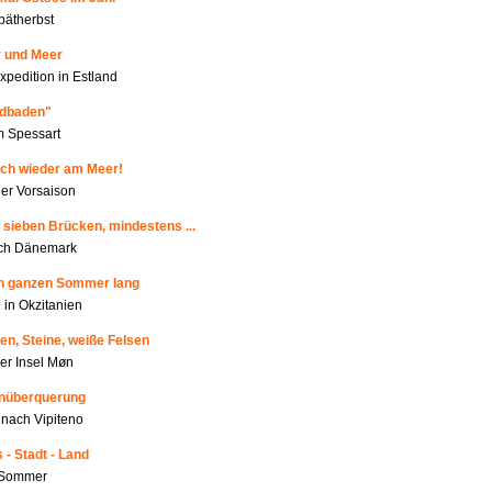
pätherbst
r und Meer
xpedition in Estland
ldbaden"
m Spessart
ich wieder am Meer!
r Vorsaison
 sieben Brücken, mindestens ...
rch Dänemark
en ganzen Sommer lang
 in Okzitanien
en, Steine, weiße Felsen
der Insel Møn
enüberquerung
nach Vipiteno
 - Stadt - Land
m Sommer