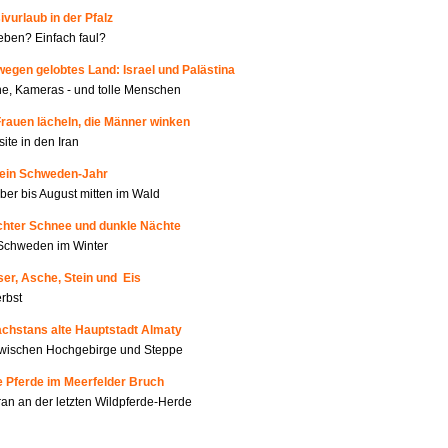
ivurlaub in der Pfalz
ben? Einfach faul?
wegen gelobtes Land: Israel und Palästina
e, Kameras - und tolle Menschen
Frauen lächeln, die Männer winken
site in den Iran
Mein Schweden-Jahr
er bis August mitten im Wald
Echter Schnee und dunkle Nächte
Schweden im Winter
er, Asche, Stein und Eis
rbst
achstans alte Hauptstadt Almaty
zwischen Hochgebirge und Steppe
e Pferde im Meerfelder Bruch
an an der letzten Wildpferde-Herde