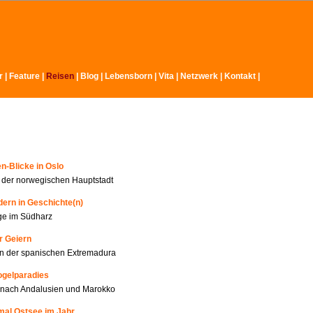
r
|
Feature
|
Reisen
|
Blog |
Lebensborn
|
Vita
|
Netzwerk
|
Kontakt
|
n-Blicke in Oslo
n der norwegischen Hauptstadt
ern in Geschichte(n)
ge im Südharz
r Geiern
n der spanischen Extremadura
ogelparadies
 nach Andalusien und Marokko
mal Ostsee im Jahr