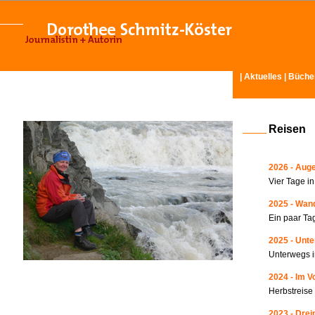
|
Aktuelles
|
Büche
Reisen
2026 - Auge
Vier Tage i
2025 - Wand
Ein paar Ta
2025 - Unte
Unterwegs i
2024 - Im V
Herbstreise
2023 - Drei