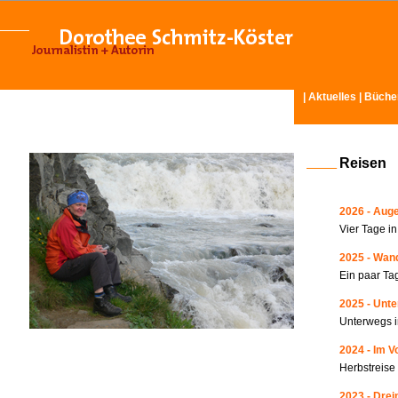
|
Aktuelles
|
Büche
Reisen
2026 - Auge
Vier Tage i
2025 - Wand
Ein paar Ta
2025 - Unte
Unterwegs i
2024 - Im V
Herbstreise
2023 - Drei