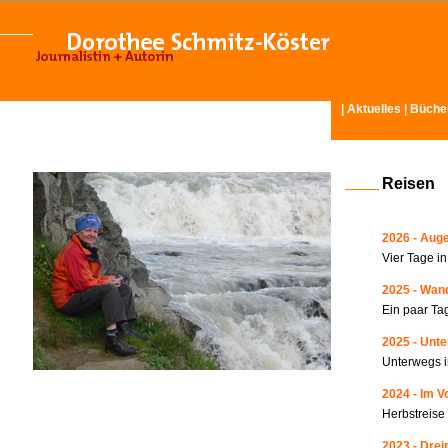
|
Aktuelles
|
Büche
Reisen
2026 - Auge
Vier Tage i
2025 - Wand
Ein paar Ta
2025 - Unte
Unterwegs i
2024 - Im V
Herbstreise
2023 - Drei