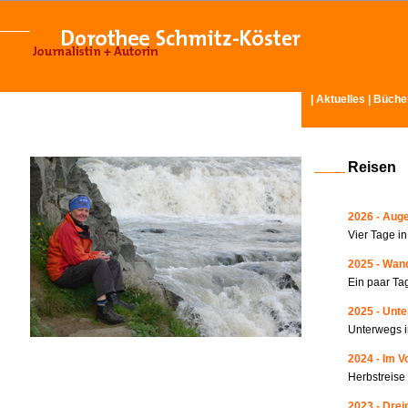
|
Aktuelles
|
Büche
Reisen
2026 - Auge
Vier Tage i
2025 - Wand
Ein paar Ta
2025 - Unte
Unterwegs i
2024 - Im V
Herbstreise
2023 - Drei