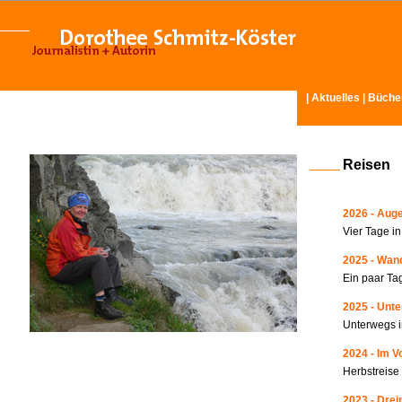
|
Aktuelles
|
Büche
Reisen
2026 - Auge
Vier Tage i
2025 - Wand
Ein paar Ta
2025 - Unte
Unterwegs i
2024 - Im V
Herbstreise
2023 - Drei