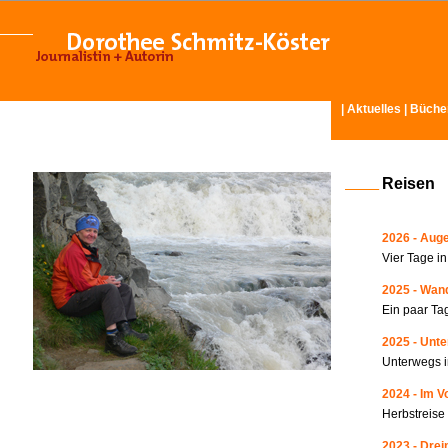
|
Aktuelles
|
Büche
Reisen
2026 - Auge
Vier Tage i
2025 - Wand
Ein paar Ta
2025 - Unte
Unterwegs i
2024 - Im V
Herbstreise
2023 - Drei