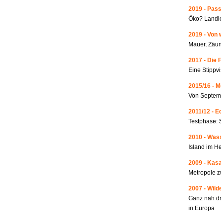
2019 - Pass
Öko? Landle
2019 - Von 
Mauer, Zäun
2017 - Die 
Eine Stippvi
2015/16 - 
Von Septemb
2011/12 - 
Testphase: 
2010 - Wass
Island im He
2009 - Kas
Metropole 
2007 - Wild
Ganz nah dr
in Europa