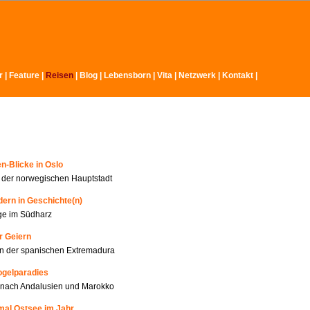
r
|
Feature
|
Reisen
|
Blog |
Lebensborn
|
Vita
|
Netzwerk
|
Kontakt
|
n-Blicke in Oslo
n der norwegischen Hauptstadt
ern in Geschichte(n)
ge im Südharz
r Geiern
n der spanischen Extremadura
ogelparadies
 nach Andalusien und Marokko
mal Ostsee im Jahr