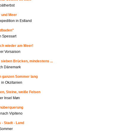
pätherbst
r und Meer
xpedition in Estland
ldbaden"
m Spessart
ich wieder am Meer!
r Vorsaison
 sieben Brücken, mindestens ...
rch Dänemark
en ganzen Sommer lang
 in Okzitanien
en, Steine, weiße Felsen
der Insel Møn
enüberquerung
nach Vipiteno
 - Stadt - Land
m Sommer