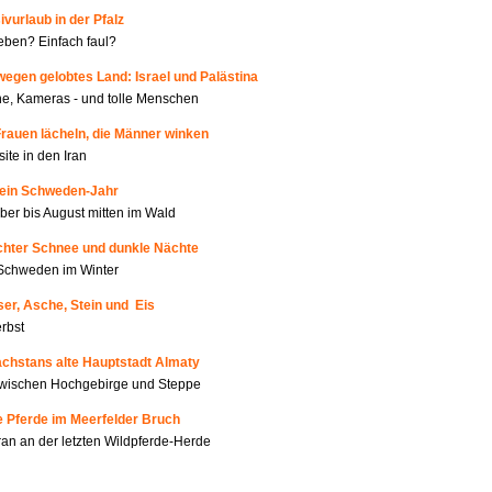
ivurlaub in der Pfalz
ben? Einfach faul?
wegen gelobtes Land: Israel und Palästina
e, Kameras - und tolle Menschen
Frauen lächeln, die Männer winken
site in den Iran
Mein Schweden-Jahr
er bis August mitten im Wald
Echter Schnee und dunkle Nächte
Schweden im Winter
er, Asche, Stein und Eis
rbst
achstans alte Hauptstadt Almaty
zwischen Hochgebirge und Steppe
e Pferde im Meerfelder Bruch
an an der letzten Wildpferde-Herde