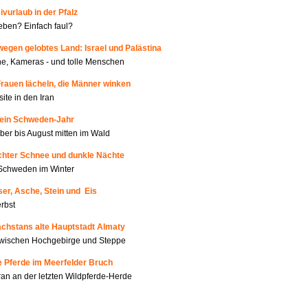
ivurlaub in der Pfalz
ben? Einfach faul?
wegen gelobtes Land: Israel und Palästina
e, Kameras - und tolle Menschen
Frauen lächeln, die Männer winken
site in den Iran
Mein Schweden-Jahr
er bis August mitten im Wald
Echter Schnee und dunkle Nächte
Schweden im Winter
er, Asche, Stein und Eis
rbst
achstans alte Hauptstadt Almaty
zwischen Hochgebirge und Steppe
e Pferde im Meerfelder Bruch
an an der letzten Wildpferde-Herde