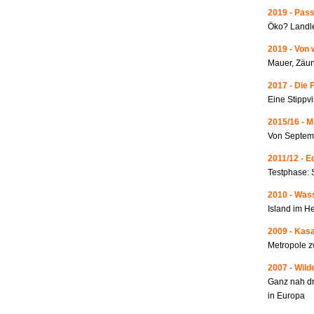
2019 - Pass
Öko? Landle
2019 - Von 
Mauer, Zäun
2017 - Die 
Eine Stippvi
2015/16 - 
Von Septemb
2011/12 - 
Testphase: 
2010 - Wass
Island im He
2009 - Kas
Metropole 
2007 - Wild
Ganz nah dr
in Europa