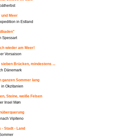
pätherbst
r und Meer
xpedition in Estland
ldbaden"
m Spessart
ich wieder am Meer!
r Vorsaison
 sieben Brücken, mindestens ...
rch Dänemark
en ganzen Sommer lang
 in Okzitanien
en, Steine, weiße Felsen
der Insel Møn
enüberquerung
nach Vipiteno
 - Stadt - Land
m Sommer