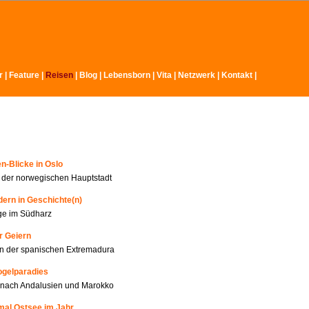
r
|
Feature
|
Reisen
|
Blog |
Lebensborn
|
Vita
|
Netzwerk
|
Kontakt
|
n-Blicke in Oslo
n der norwegischen Hauptstadt
ern in Geschichte(n)
ge im Südharz
r Geiern
n der spanischen Extremadura
ogelparadies
 nach Andalusien und Marokko
mal Ostsee im Jahr