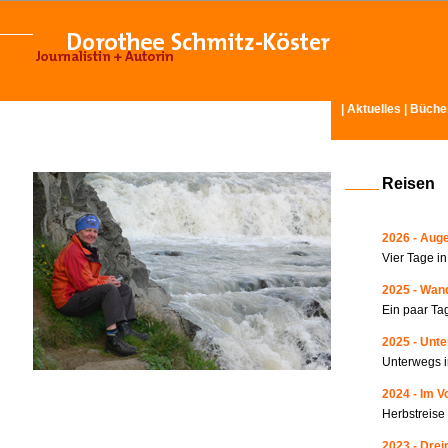
|
Aktuelles
|
Büche
Reisen
2026 - Auge
Vier Tage i
2025 - Wand
Ein paar Ta
2025 - Unte
Unterwegs i
2024 - Im V
Herbstreise
2023 - Drei