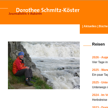
|
Aktuelles
|
Büche
Reisen
2026 - Auge
Vier Tage i
2025 - Wand
Ein paar Ta
2025 - Unte
Unterwegs i
2024 - Im V
Herbstreise
2023 - Drei