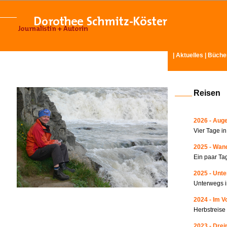
|
Aktuelles
|
Büche
Reisen
2026 - Auge
Vier Tage i
2025 - Wand
Ein paar Ta
2025 - Unte
Unterwegs i
2024 - Im V
Herbstreise
2023 - Drei