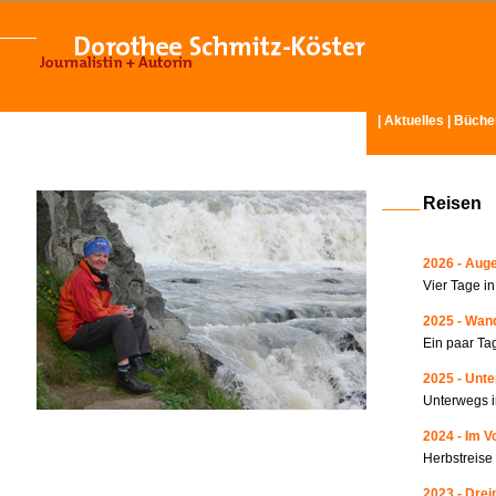
|
Aktuelles
|
Büche
Reisen
2026 - Auge
Vier Tage i
2025 - Wand
Ein paar Ta
2025 - Unte
Unterwegs i
2024 - Im V
Herbstreise
2023 - Drei