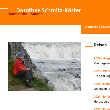
|
Aktuelles
|
Büche
Reisen
2026 - Auge
Vier Tage i
2025 - Wand
Ein paar Ta
2025 - Unte
Unterwegs i
2024 - Im V
Herbstreise
2023 - Drei