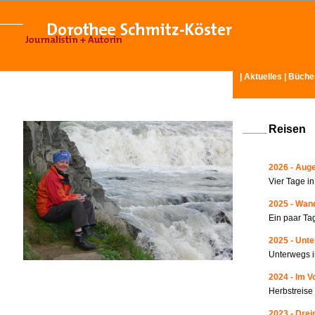
|
Aktuelles
|
Büche
Reisen
2026 - Auge
Vier Tage i
2025 - Wand
Ein paar Ta
2025 - Unte
Unterwegs i
2024 - Im V
Herbstreise
2023 - Drei