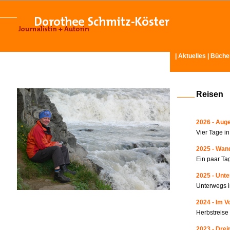
|
Aktuelles
|
Büche
Reisen
2026 - Auge
Vier Tage i
2025 - Wand
Ein paar Ta
2025 - Unte
Unterwegs i
2024 - Im V
Herbstreise
2023 - Drei