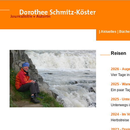
|
Aktuelles
|
Büche
Reisen
2026 - Auge
Vier Tage i
2025 - Wand
Ein paar Ta
2025 - Unte
Unterwegs i
2024 - Im V
Herbstreise
2023 - Drei