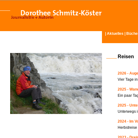
|
Aktuelles
|
Büche
Reisen
2026 - Auge
Vier Tage i
2025 - Wand
Ein paar Ta
2025 - Unte
Unterwegs i
2024 - Im V
Herbstreise
2023 - Drei