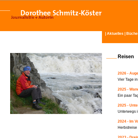
|
Aktuelles
|
Büche
Reisen
2026 - Auge
Vier Tage i
2025 - Wand
Ein paar Ta
2025 - Unte
Unterwegs i
2024 - Im V
Herbstreise
2023 - Drei