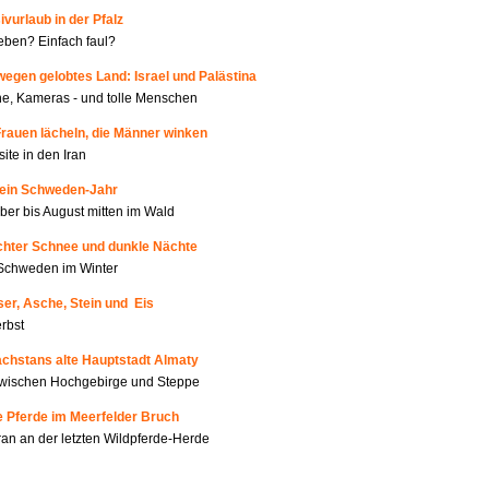
ivurlaub in der Pfalz
ben? Einfach faul?
wegen gelobtes Land: Israel und Palästina
e, Kameras - und tolle Menschen
Frauen lächeln, die Männer winken
site in den Iran
Mein Schweden-Jahr
er bis August mitten im Wald
Echter Schnee und dunkle Nächte
Schweden im Winter
er, Asche, Stein und Eis
rbst
achstans alte Hauptstadt Almaty
zwischen Hochgebirge und Steppe
e Pferde im Meerfelder Bruch
an an der letzten Wildpferde-Herde