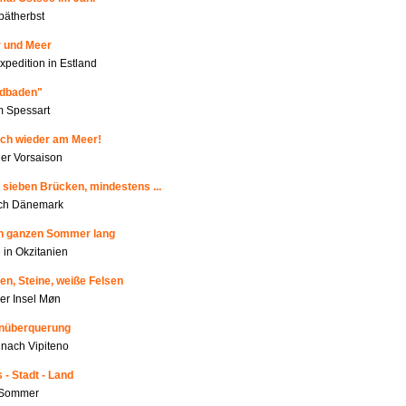
pätherbst
r und Meer
xpedition in Estland
ldbaden"
m Spessart
ich wieder am Meer!
r Vorsaison
 sieben Brücken, mindestens ...
rch Dänemark
en ganzen Sommer lang
 in Okzitanien
en, Steine, weiße Felsen
der Insel Møn
enüberquerung
nach Vipiteno
 - Stadt - Land
m Sommer