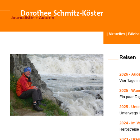
|
Aktuelles
|
Büche
Reisen
2026 - Auge
Vier Tage i
2025 - Wand
Ein paar Ta
2025 - Unte
Unterwegs i
2024 - Im V
Herbstreise
2023 - Drei