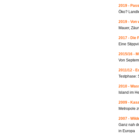
2019 - Pass
Öko? Landle
2019 - Von 
Mauer, Zäun
2017 - Die 
Eine Stippvi
2015/16 - 
Von Septemb
2011/12 - 
Testphase: 
2010 - Wass
Island im He
2009 - Kas
Metropole 
2007 - Wild
Ganz nah dr
in Europa