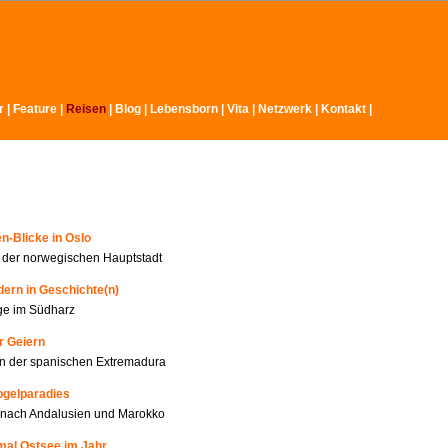
r
|
Feature
|
Reisen
|
Blog |
Lebensborn
|
Vita
|
Netzwerk
|
Kontakt
|
n-Blicke in Oslo
n der norwegischen Hauptstadt
ern in Geschichte(n)
ge im Südharz
r Geiern
n der spanischen Extremadura
ogelparadies
 nach Andalusien und Marokko
mal Ostsee im Jahr