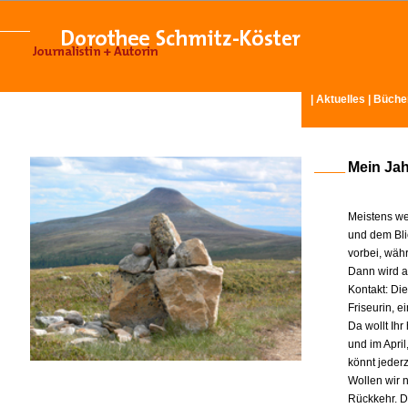
|
Aktuelles
|
Büche
Mein Ja
Meistens we
und dem Bli
vorbei, wäh
Dann wird am
Kontakt: Di
Friseurin, 
Da wollt Ih
und im Apri
könnt jeder
Wollen wir n
Rückkehr. D