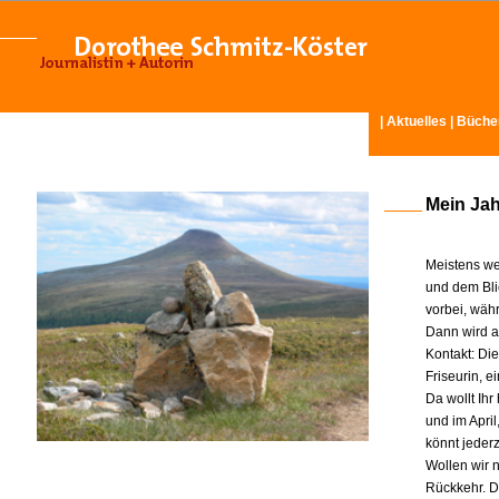
|
Aktuelles
|
Büche
Mein Ja
Meistens we
und dem Bli
vorbei, wäh
Dann wird am
Kontakt: Di
Friseurin, 
Da wollt Ih
und im Apri
könnt jeder
Wollen wir n
Rückkehr. D