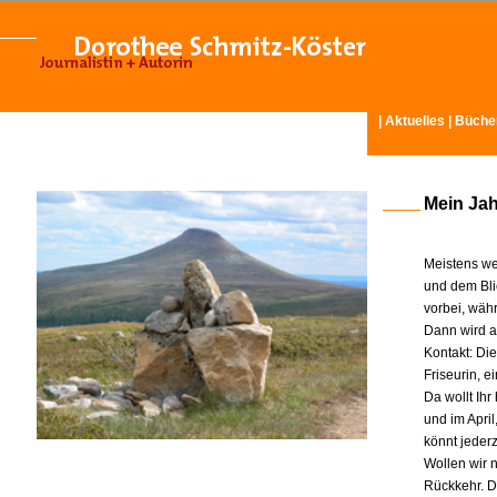
|
Aktuelles
|
Büche
Mein Ja
Meistens we
und dem Bli
vorbei, wäh
Dann wird am
Kontakt: Di
Friseurin, 
Da wollt Ih
und im Apri
könnt jeder
Wollen wir n
Rückkehr. D