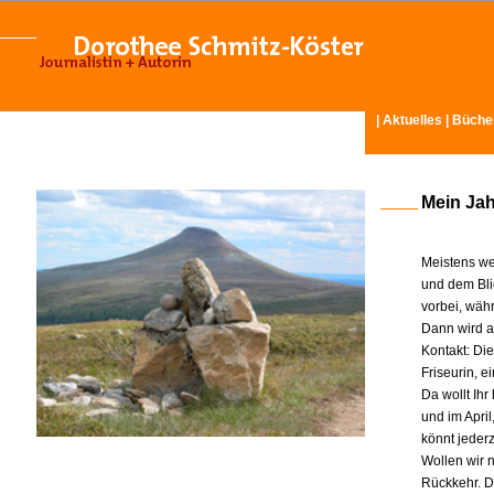
|
Aktuelles
|
Büche
Mein Ja
Meistens we
und dem Bli
vorbei, wäh
Dann wird am
Kontakt: Di
Friseurin, 
Da wollt Ih
und im Apri
könnt jeder
Wollen wir n
Rückkehr. D