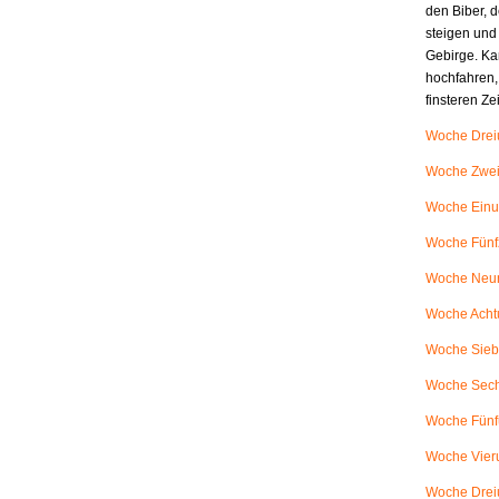
den Biber, d
steigen und
Gebirge. Ka
hochfahren,
finsteren Z
Woche Dreiu
Woche Zweiu
Woche Einu
Woche Fünfz
Woche Neunu
Woche Achtu
Woche Siebe
Woche Sech
Woche Fünfu
Woche Vieru
Woche Dreiu