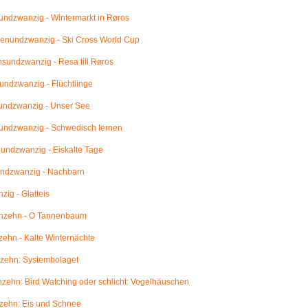
ndzwanzig - Wintermarkt in Røros
enundzwanzig - Ski Cross World Cup
undzwanzig - Resa till Røros
ndzwanzig - Flüchtlinge
undzwanzig - Unser See
undzwanzig - Schwedisch lernen
ndzwanzig - Eiskalte Tage
ndzwanzig - Nachbarn
ig - Glatteis
nzehn - O Tannenbaum
ehn - Kalte Winternächte
zehn: Systembolaget
ehn: Bird Watching oder schlicht: Vogelhäuschen
zehn: Eis und Schnee