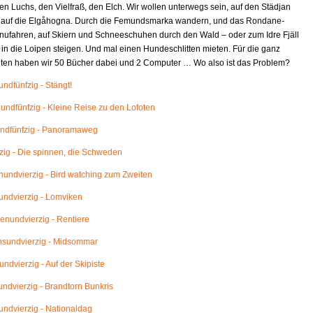
en Luchs, den Vielfraß, den Elch. Wir wollen unterwegs sein, auf den Städjan
 auf die Elgåhogna. Durch die Femundsmarka wandern, und das Rondane-
nufahren, auf Skiern und Schneeschuhen durch den Wald – oder zum Idre Fjäll
 in die Loipen steigen. Und mal einen Hundeschlitten mieten. Für die ganz
eiten haben wir 50 Bücher dabei und 2 Computer … Wo also ist das Problem?
ndfünfzig - Stängt!
ndfünfzig - Kleine Reise zu den Lofoten
ndfünfzig - Panoramaweg
ig - Die spinnen, die Schweden
ndvierzig - Bird watching zum Zweiten
ndvierzig - Lomviken
nundvierzig - Rentiere
sundvierzig - Midsommar
ndvierzig - Auf der Skipiste
ndvierzig - Brandtorn Bunkris
ndvierzig - Nationaldag