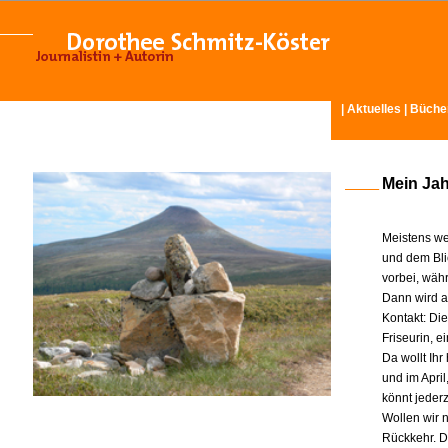
|
Aktuelles
|
Büche
Mein Ja
Meistens we
und dem Bli
vorbei, wäh
Dann wird am
Kontakt: Di
Friseurin, 
Da wollt Ih
und im Apri
könnt jeder
Wollen wir n
Rückkehr. D