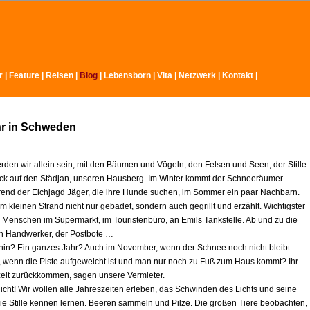
r
|
Feature
|
Reisen
|
Blog
|
Lebensborn
|
Vita
|
Netzwerk
|
Kontakt
|
hr in Schweden
rden wir allein sein, mit den Bäumen und Vögeln, den Felsen und Seen, der Stille
ck auf den Städjan, unseren Hausberg. Im Winter kommt der Schneeräumer
rend der Elchjagd Jäger, die ihre Hunde suchen, im Sommer ein paar Nachbarn.
 kleinen Strand nicht nur gebadet, sondern auch gegrillt und erzählt. Wichtigster
e Menschen im Supermarkt, im Touristenbüro, an Emils Tankstelle. Ab und zu die
ein Handwerker, der Postbote …
r hin? Ein ganzes Jahr? Auch im November, wenn der Schnee noch nicht bleibt –
l, wenn die Piste aufgeweicht ist und man nur noch zu Fuß zum Haus kommt? Ihr
zeit zurückkommen, sagen unsere Vermieter.
icht! Wir wollen alle Jahreszeiten erleben, das Schwinden des Lichts und seine
ie Stille kennen lernen. Beeren sammeln und Pilze. Die großen Tiere beobachten,