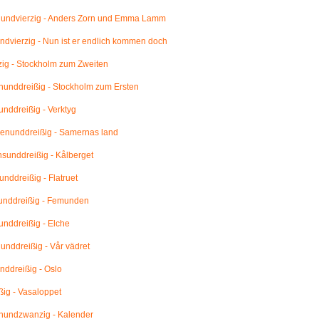
undvierzig - Anders Zorn und Emma Lamm
dvierzig - Nun ist er endlich kommen doch
ig - Stockholm zum Zweiten
unddreißig - Stockholm zum Ersten
nddreißig - Verktyg
enunddreißig - Samernas land
unddreißig - Kålberget
nddreißig - Flatruet
unddreißig - Femunden
nddreißig - Elche
nddreißig - Vår vädret
ddreißig - Oslo
ig - Vasaloppet
undzwanzig - Kalender