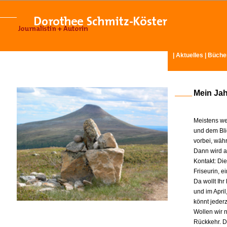
|
Aktuelles
|
Büche
Mein Ja
Meistens we
und dem Bli
vorbei, wäh
Dann wird am
Kontakt: Di
Friseurin, 
Da wollt Ih
und im Apri
könnt jeder
Wollen wir n
Rückkehr. D