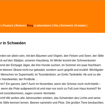
r
|
Feature
|
Reisen
|
Blog
|
Lebensborn
|
Vita
|
Netzwerk
|
Kontakt
|
hr in Schweden
rden wir allein sein, mit den Bäumen und Vögeln, den Felsen und Seen, der Stille
ck auf den Städjan, unseren Hausberg. Im Winter kommt der Schneeräumer
rend der Elchjagd Jäger, die ihre Hunde suchen, im Sommer ein paar Nachbarn.
 kleinen Strand nicht nur gebadet, sondern auch gegrillt und erzählt. Wichtigster
e Menschen im Supermarkt, im Touristenbüro, an Emils Tankstelle. Ab und zu die
ein Handwerker, der Postbote …
r hin? Ein ganzes Jahr? Auch im November, wenn der Schnee noch nicht bleibt –
l, wenn die Piste aufgeweicht ist und man nur noch zu Fuß zum Haus kommt? Ihr
zeit zurückkommen, sagen unsere Vermieter.
icht! Wir wollen alle Jahreszeiten erleben, das Schwinden des Lichts und seine
ie Stille kennen lernen. Beeren sammeln und Pilze. Die großen Tiere beobachten,