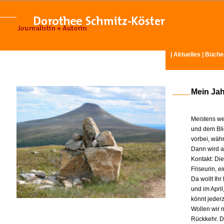
|
Aktuelles
|
Büche
Mein Ja
Meistens we
und dem Bli
vorbei, wäh
Dann wird am
Kontakt: Di
Friseurin, 
Da wollt Ih
und im Apri
könnt jeder
Wollen wir n
Rückkehr. D