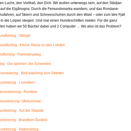
en Luchs, den Vielfraß, den Elch. Wir wollen unterwegs sein, auf den Städjan
 auf die Elgåhogna. Durch die Femundsmarka wandern, und das Rondane-
nufahren, auf Skiern und Schneeschuhen durch den Wald – oder zum Idre Fjäll
 in die Loipen steigen. Und mal einen Hundeschlitten mieten. Für die ganz
eiten haben wir 50 Bücher dabei und 2 Computer … Wo also ist das Problem?
ndfünfzig - Stängt!
ndfünfzig - Kleine Reise zu den Lofoten
ndfünfzig - Panoramaweg
ig - Die spinnen, die Schweden
ndvierzig - Bird watching zum Zweiten
ndvierzig - Lomviken
nundvierzig - Rentiere
sundvierzig - Midsommar
ndvierzig - Auf der Skipiste
ndvierzig - Brandtorn Bunkris
ndvierzig - Nationaldag