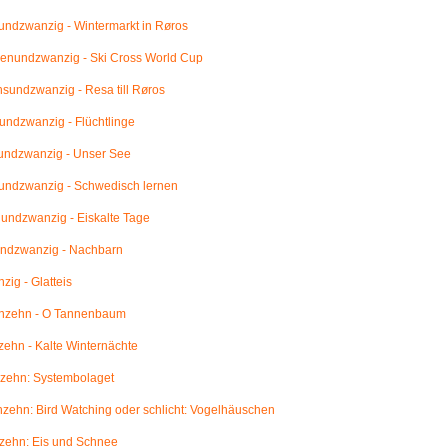
ndzwanzig - Wintermarkt in Røros
enundzwanzig - Ski Cross World Cup
undzwanzig - Resa till Røros
ndzwanzig - Flüchtlinge
undzwanzig - Unser See
undzwanzig - Schwedisch lernen
ndzwanzig - Eiskalte Tage
ndzwanzig - Nachbarn
ig - Glatteis
nzehn - O Tannenbaum
ehn - Kalte Winternächte
zehn: Systembolaget
ehn: Bird Watching oder schlicht: Vogelhäuschen
zehn: Eis und Schnee