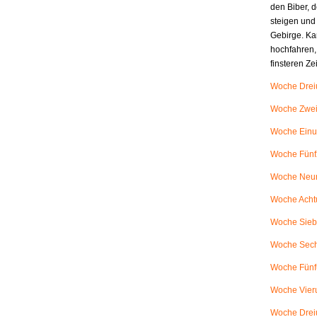
den Biber, d
steigen und
Gebirge. Ka
hochfahren,
finsteren Z
Woche Dreiu
Woche Zweiu
Woche Einu
Woche Fünfz
Woche Neunu
Woche Achtu
Woche Siebe
Woche Sech
Woche Fünfu
Woche Vieru
Woche Dreiu