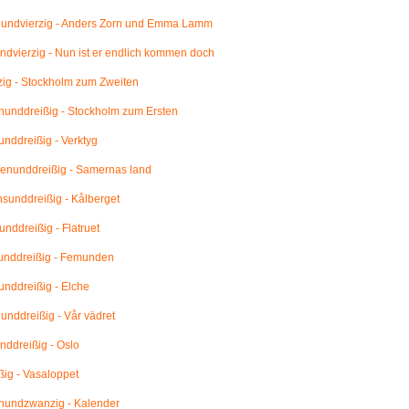
undvierzig - Anders Zorn und Emma Lamm
dvierzig - Nun ist er endlich kommen doch
ig - Stockholm zum Zweiten
unddreißig - Stockholm zum Ersten
nddreißig - Verktyg
enunddreißig - Samernas land
unddreißig - Kålberget
nddreißig - Flatruet
unddreißig - Femunden
nddreißig - Elche
nddreißig - Vår vädret
ddreißig - Oslo
ig - Vasaloppet
undzwanzig - Kalender