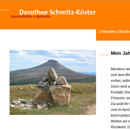
|
Aktuelles
|
Büche
Mein Ja
Meistens we
und dem Bli
vorbei, wäh
Dann wird am
Kontakt: Di
Friseurin, 
Da wollt Ih
und im Apri
könnt jeder
Wollen wir n
Rückkehr. D