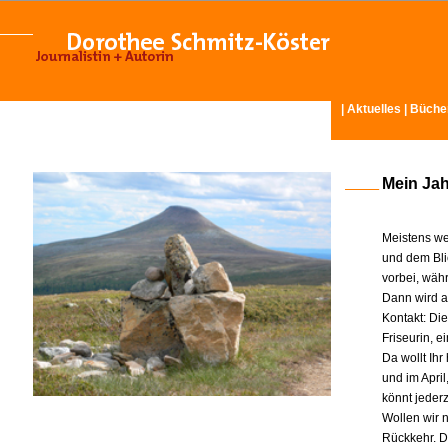
|
Aktuelles
|
Büche
Mein Ja
Meistens we
und dem Bli
vorbei, wäh
Dann wird am
Kontakt: Di
Friseurin, 
Da wollt Ih
und im Apri
könnt jeder
Wollen wir n
Rückkehr. D