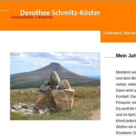
|
Aktuelles
|
Büche
Mein Ja
Meistens we
und dem Bli
vorbei, wäh
Dann wird am
Kontakt: Di
Friseurin, 
Da wollt Ih
und im Apri
könnt jeder
Wollen wir n
Rückkehr. D