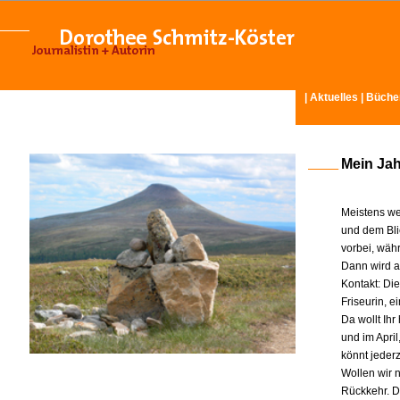
|
Aktuelles
|
Büche
Mein Ja
Meistens we
und dem Bli
vorbei, wäh
Dann wird am
Kontakt: Di
Friseurin, 
Da wollt Ih
und im Apri
könnt jeder
Wollen wir n
Rückkehr. D