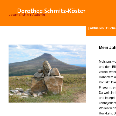
|
Aktuelles
|
Büche
Mein Ja
Meistens we
und dem Bli
vorbei, wäh
Dann wird am
Kontakt: Di
Friseurin, 
Da wollt Ih
und im Apri
könnt jeder
Wollen wir n
Rückkehr. D