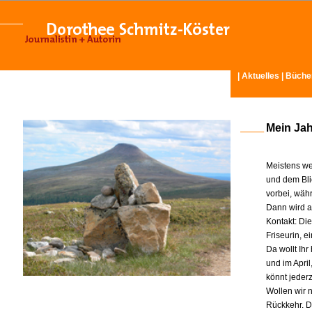
|
Aktuelles
|
Büche
Mein Ja
Meistens we
und dem Bli
vorbei, wäh
Dann wird am
Kontakt: Di
Friseurin, 
Da wollt Ih
und im Apri
könnt jeder
Wollen wir n
Rückkehr. D