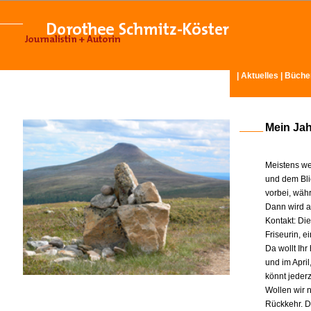
|
Aktuelles
|
Büche
Mein Ja
Meistens we
und dem Bli
vorbei, wäh
Dann wird am
Kontakt: Di
Friseurin, 
Da wollt Ih
und im Apri
könnt jeder
Wollen wir n
Rückkehr. D