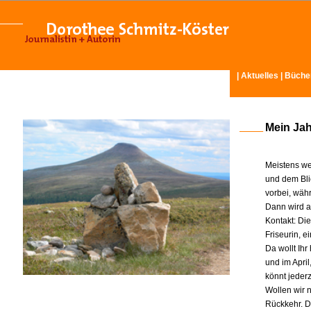
|
Aktuelles
|
Büche
Mein Ja
Meistens we
und dem Bli
vorbei, wäh
Dann wird am
Kontakt: Di
Friseurin, 
Da wollt Ih
und im Apri
könnt jeder
Wollen wir n
Rückkehr. D