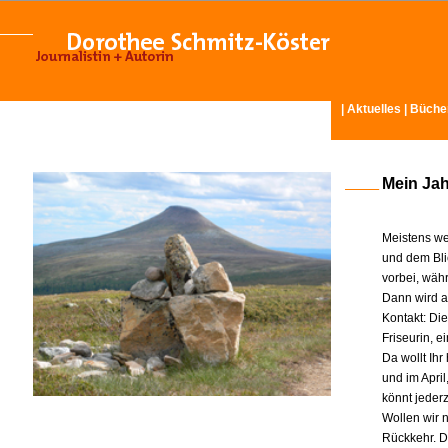
|
Aktuelles
|
Büche
Mein Ja
Meistens we
und dem Bli
vorbei, wäh
Dann wird am
Kontakt: Di
Friseurin, 
Da wollt Ih
und im Apri
könnt jeder
Wollen wir n
Rückkehr. D