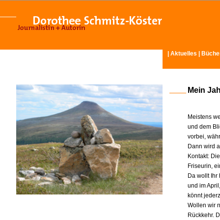
|
Aktuelles
|
Büche
Mein Ja
Meistens we
und dem Bli
vorbei, wäh
Dann wird am
Kontakt: Di
Friseurin, 
Da wollt Ih
und im Apri
könnt jeder
Wollen wir n
Rückkehr. D