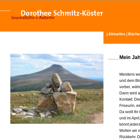
|
Aktuelles
|
Büche
Mein Ja
Meistens we
und dem Bli
vorbei, wäh
Dann wird am
Kontakt: Di
Friseurin, 
Da wollt Ih
und im Apri
könnt jeder
Wollen wir n
Rückkehr. D