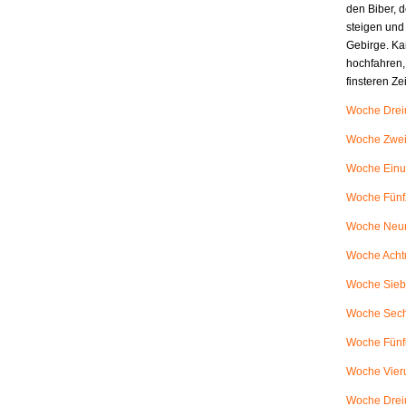
den Biber, d
steigen und
Gebirge. Ka
hochfahren,
finsteren Z
Woche Dreiu
Woche Zweiu
Woche Einu
Woche Fünfz
Woche Neunu
Woche Achtu
Woche Siebe
Woche Sech
Woche Fünfu
Woche Vieru
Woche Dreiu