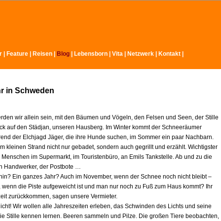
r
|
Feature
|
Reisen
|
Blog
|
Lebensborn
|
Vita
|
Netzwerk
|
Kontakt
|
hr in Schweden
rden wir allein sein, mit den Bäumen und Vögeln, den Felsen und Seen, der Stille
ck auf den Städjan, unseren Hausberg. Im Winter kommt der Schneeräumer
rend der Elchjagd Jäger, die ihre Hunde suchen, im Sommer ein paar Nachbarn.
 kleinen Strand nicht nur gebadet, sondern auch gegrillt und erzählt. Wichtigster
e Menschen im Supermarkt, im Touristenbüro, an Emils Tankstelle. Ab und zu die
ein Handwerker, der Postbote …
r hin? Ein ganzes Jahr? Auch im November, wenn der Schnee noch nicht bleibt –
l, wenn die Piste aufgeweicht ist und man nur noch zu Fuß zum Haus kommt? Ihr
zeit zurückkommen, sagen unsere Vermieter.
icht! Wir wollen alle Jahreszeiten erleben, das Schwinden des Lichts und seine
ie Stille kennen lernen. Beeren sammeln und Pilze. Die großen Tiere beobachten,