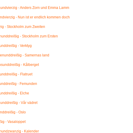
undvierzig - Anders Zorn und Emma Lamm
dvierzig - Nun ist er endlich kommen doch
ig - Stockholm zum Zweiten
unddreißig - Stockholm zum Ersten
nddreißig - Verktyg
enunddreißig - Samernas land
unddreißig - Kålberget
nddreißig - Flatruet
unddreißig - Femunden
nddreißig - Elche
nddreißig - Vår vädret
ddreißig - Oslo
ig - Vasaloppet
undzwanzig - Kalender