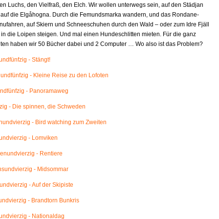
en Luchs, den Vielfraß, den Elch. Wir wollen unterwegs sein, auf den Städjan
 auf die Elgåhogna. Durch die Femundsmarka wandern, und das Rondane-
nufahren, auf Skiern und Schneeschuhen durch den Wald – oder zum Idre Fjäll
 in die Loipen steigen. Und mal einen Hundeschlitten mieten. Für die ganz
eiten haben wir 50 Bücher dabei und 2 Computer … Wo also ist das Problem?
ndfünfzig - Stängt!
ndfünfzig - Kleine Reise zu den Lofoten
ndfünfzig - Panoramaweg
ig - Die spinnen, die Schweden
ndvierzig - Bird watching zum Zweiten
ndvierzig - Lomviken
nundvierzig - Rentiere
sundvierzig - Midsommar
ndvierzig - Auf der Skipiste
ndvierzig - Brandtorn Bunkris
ndvierzig - Nationaldag