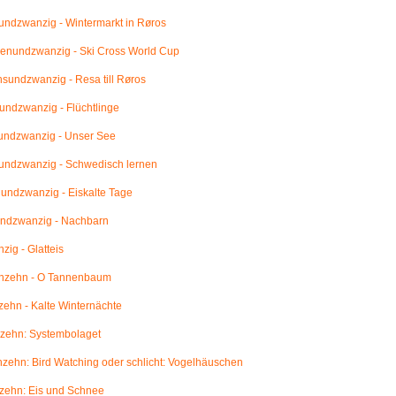
ndzwanzig - Wintermarkt in Røros
enundzwanzig - Ski Cross World Cup
undzwanzig - Resa till Røros
ndzwanzig - Flüchtlinge
undzwanzig - Unser See
undzwanzig - Schwedisch lernen
ndzwanzig - Eiskalte Tage
ndzwanzig - Nachbarn
ig - Glatteis
nzehn - O Tannenbaum
ehn - Kalte Winternächte
zehn: Systembolaget
ehn: Bird Watching oder schlicht: Vogelhäuschen
zehn: Eis und Schnee