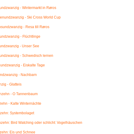
ndzwanzig - Wintermarkt in Røros
enundzwanzig - Ski Cross World Cup
undzwanzig - Resa till Røros
ndzwanzig - Flüchtlinge
undzwanzig - Unser See
undzwanzig - Schwedisch lernen
ndzwanzig - Eiskalte Tage
ndzwanzig - Nachbarn
ig - Glatteis
nzehn - O Tannenbaum
ehn - Kalte Winternächte
zehn: Systembolaget
ehn: Bird Watching oder schlicht: Vogelhäuschen
zehn: Eis und Schnee