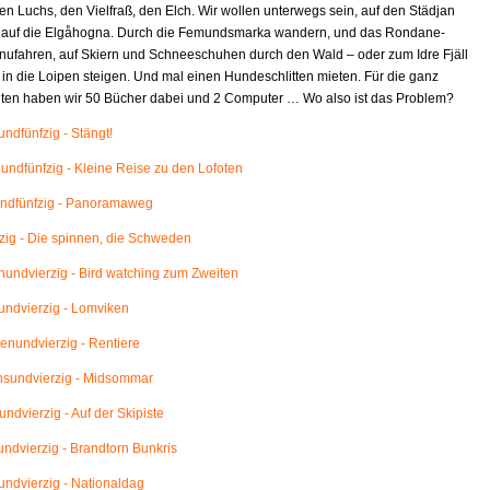
en Luchs, den Vielfraß, den Elch. Wir wollen unterwegs sein, auf den Städjan
 auf die Elgåhogna. Durch die Femundsmarka wandern, und das Rondane-
nufahren, auf Skiern und Schneeschuhen durch den Wald – oder zum Idre Fjäll
 in die Loipen steigen. Und mal einen Hundeschlitten mieten. Für die ganz
eiten haben wir 50 Bücher dabei und 2 Computer … Wo also ist das Problem?
ndfünfzig - Stängt!
ndfünfzig - Kleine Reise zu den Lofoten
ndfünfzig - Panoramaweg
ig - Die spinnen, die Schweden
ndvierzig - Bird watching zum Zweiten
ndvierzig - Lomviken
nundvierzig - Rentiere
sundvierzig - Midsommar
ndvierzig - Auf der Skipiste
ndvierzig - Brandtorn Bunkris
ndvierzig - Nationaldag