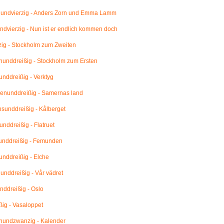
undvierzig - Anders Zorn und Emma Lamm
dvierzig - Nun ist er endlich kommen doch
ig - Stockholm zum Zweiten
unddreißig - Stockholm zum Ersten
nddreißig - Verktyg
enunddreißig - Samernas land
unddreißig - Kålberget
nddreißig - Flatruet
unddreißig - Femunden
nddreißig - Elche
nddreißig - Vår vädret
ddreißig - Oslo
ig - Vasaloppet
undzwanzig - Kalender