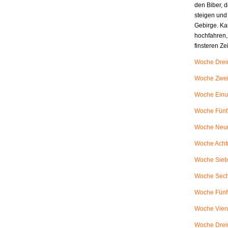
den Biber, d
steigen und
Gebirge. Ka
hochfahren,
finsteren Z
Woche Dreiu
Woche Zweiu
Woche Einu
Woche Fünfz
Woche Neunu
Woche Achtu
Woche Siebe
Woche Sech
Woche Fünfu
Woche Vieru
Woche Dreiu