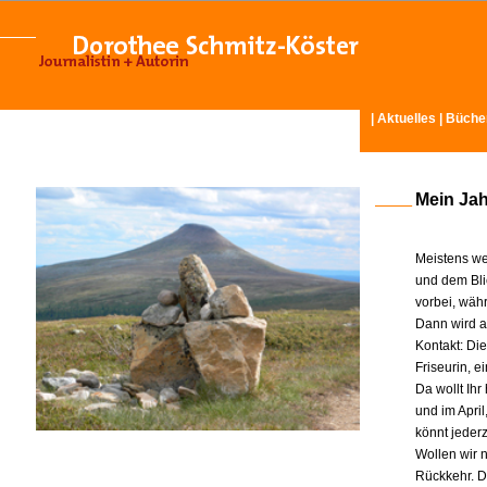
|
Aktuelles
|
Büche
Mein Ja
Meistens we
und dem Bli
vorbei, wäh
Dann wird am
Kontakt: Di
Friseurin, 
Da wollt Ih
und im Apri
könnt jeder
Wollen wir n
Rückkehr. D