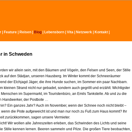
r
|
Feature
|
Reisen
|
Blog
|
Lebensborn
|
Vita
|
Netzwerk
|
Kontakt
|
hr in Schweden
rden wir allein sein, mit den Bäumen und Vögeln, den Felsen und Seen, der Stille
ck auf den Städjan, unseren Hausberg. Im Winter kommt der Schneeräumer
rend der Elchjagd Jäger, die ihre Hunde suchen, im Sommer ein paar Nachbarn.
 kleinen Strand nicht nur gebadet, sondern auch gegrillt und erzählt. Wichtigster
e Menschen im Supermarkt, im Touristenbüro, an Emils Tankstelle. Ab und zu die
ein Handwerker, der Postbote …
r hin? Ein ganzes Jahr? Auch im November, wenn der Schnee noch nicht bleibt –
l, wenn die Piste aufgeweicht ist und man nur noch zu Fuß zum Haus kommt? Ihr
zeit zurückkommen, sagen unsere Vermieter.
icht! Wir wollen alle Jahreszeiten erleben, das Schwinden des Lichts und seine
ie Stille kennen lernen. Beeren sammeln und Pilze. Die großen Tiere beobachten,