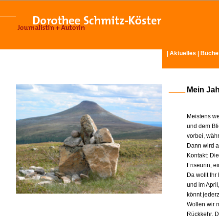
|
Aktuelles
|
Büche
Mein Ja
Meistens we
und dem Bli
vorbei, wäh
Dann wird am
Kontakt: Di
Friseurin, 
Da wollt Ih
und im Apri
könnt jeder
Wollen wir n
Rückkehr. D