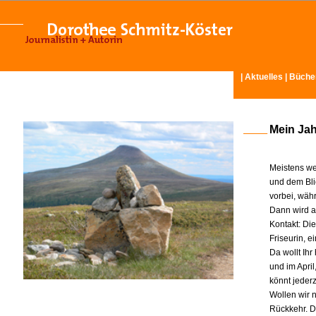
|
Aktuelles
|
Büche
Mein Ja
Meistens we
und dem Bli
vorbei, wäh
Dann wird am
Kontakt: Di
Friseurin, 
Da wollt Ih
und im Apri
könnt jeder
Wollen wir n
Rückkehr. D