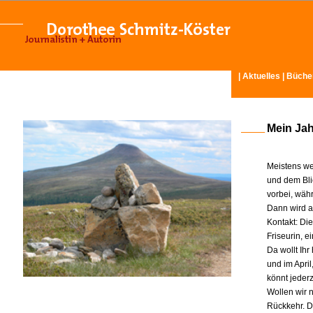
|
Aktuelles
|
Büche
Mein Ja
Meistens we
und dem Bli
vorbei, wäh
Dann wird am
Kontakt: Di
Friseurin, 
Da wollt Ih
und im Apri
könnt jeder
Wollen wir n
Rückkehr. D