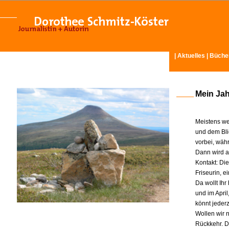
|
Aktuelles
|
Büche
Mein Ja
Meistens we
und dem Bli
vorbei, wäh
Dann wird am
Kontakt: Di
Friseurin, 
Da wollt Ih
und im Apri
könnt jeder
Wollen wir n
Rückkehr. D