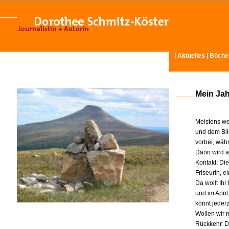
|
Aktuelles
|
Büche
Mein Ja
Meistens we
und dem Bli
vorbei, wäh
Dann wird am
Kontakt: Di
Friseurin, 
Da wollt Ih
und im Apri
könnt jeder
Wollen wir n
Rückkehr. D