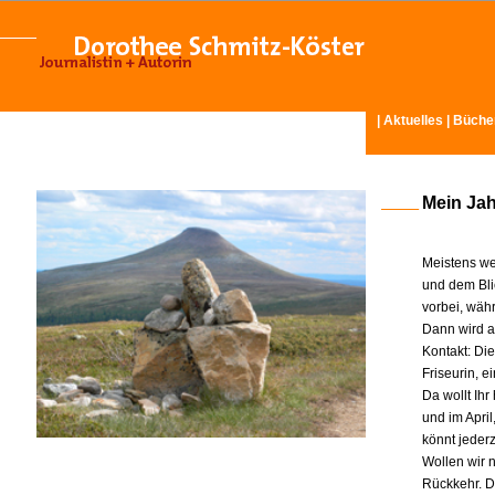
|
Aktuelles
|
Büche
Mein Ja
Meistens we
und dem Bli
vorbei, wäh
Dann wird am
Kontakt: Di
Friseurin, 
Da wollt Ih
und im Apri
könnt jeder
Wollen wir n
Rückkehr. D