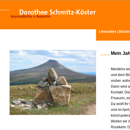
|
Aktuelles
|
Büche
Mein Ja
Meistens we
und dem Bli
vorbei, wäh
Dann wird am
Kontakt: Di
Friseurin, 
Da wollt Ih
und im Apri
könnt jeder
Wollen wir n
Rückkehr. D