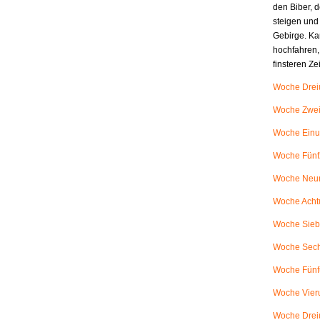
den Biber, d
steigen und
Gebirge. Ka
hochfahren,
finsteren Z
Woche Dreiu
Woche Zweiu
Woche Einu
Woche Fünfz
Woche Neunu
Woche Achtu
Woche Siebe
Woche Sech
Woche Fünfu
Woche Vieru
Woche Dreiu