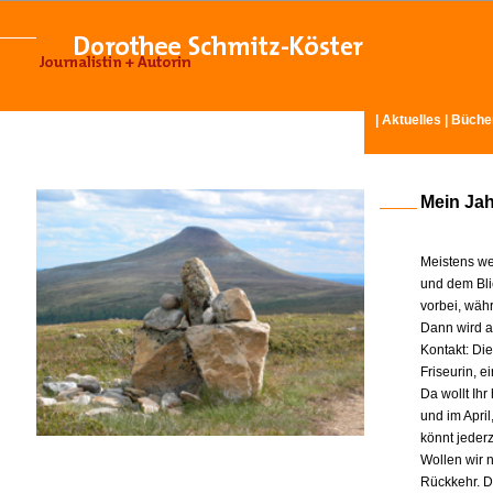
|
Aktuelles
|
Büche
Mein Ja
Meistens we
und dem Bli
vorbei, wäh
Dann wird am
Kontakt: Di
Friseurin, 
Da wollt Ih
und im Apri
könnt jeder
Wollen wir n
Rückkehr. D