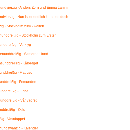
undvierzig - Anders Zorn und Emma Lamm
dvierzig - Nun ist er endlich kommen doch
ig - Stockholm zum Zweiten
unddreißig - Stockholm zum Ersten
nddreißig - Verktyg
enunddreißig - Samernas land
unddreißig - Kålberget
nddreißig - Flatruet
unddreißig - Femunden
nddreißig - Elche
nddreißig - Vår vädret
ddreißig - Oslo
ig - Vasaloppet
undzwanzig - Kalender