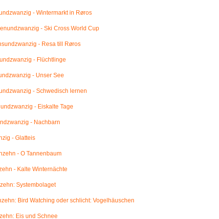
ndzwanzig - Wintermarkt in Røros
enundzwanzig - Ski Cross World Cup
undzwanzig - Resa till Røros
ndzwanzig - Flüchtlinge
undzwanzig - Unser See
undzwanzig - Schwedisch lernen
ndzwanzig - Eiskalte Tage
ndzwanzig - Nachbarn
ig - Glatteis
nzehn - O Tannenbaum
ehn - Kalte Winternächte
zehn: Systembolaget
ehn: Bird Watching oder schlicht: Vogelhäuschen
zehn: Eis und Schnee