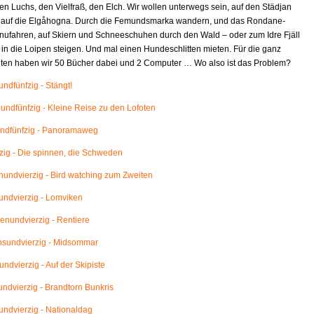
en Luchs, den Vielfraß, den Elch. Wir wollen unterwegs sein, auf den Städjan
 auf die Elgåhogna. Durch die Femundsmarka wandern, und das Rondane-
nufahren, auf Skiern und Schneeschuhen durch den Wald – oder zum Idre Fjäll
 in die Loipen steigen. Und mal einen Hundeschlitten mieten. Für die ganz
eiten haben wir 50 Bücher dabei und 2 Computer … Wo also ist das Problem?
ndfünfzig - Stängt!
ndfünfzig - Kleine Reise zu den Lofoten
ndfünfzig - Panoramaweg
ig - Die spinnen, die Schweden
ndvierzig - Bird watching zum Zweiten
ndvierzig - Lomviken
nundvierzig - Rentiere
sundvierzig - Midsommar
ndvierzig - Auf der Skipiste
ndvierzig - Brandtorn Bunkris
ndvierzig - Nationaldag