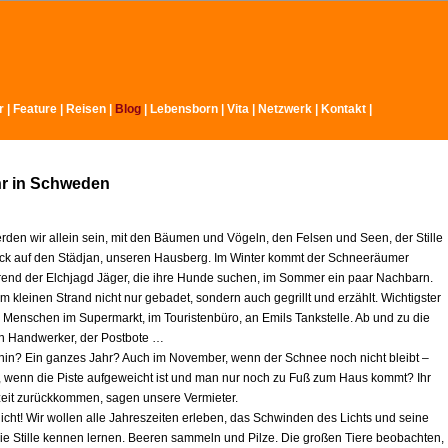
r
|
Feature
|
Reisen
|
Blog
|
Lebensborn
|
Vita
|
Netzwerk
|
Kontakt
|
hr in Schweden
rden wir allein sein, mit den Bäumen und Vögeln, den Felsen und Seen, der Stille
ck auf den Städjan, unseren Hausberg. Im Winter kommt der Schneeräumer
rend der Elchjagd Jäger, die ihre Hunde suchen, im Sommer ein paar Nachbarn.
 kleinen Strand nicht nur gebadet, sondern auch gegrillt und erzählt. Wichtigster
e Menschen im Supermarkt, im Touristenbüro, an Emils Tankstelle. Ab und zu die
ein Handwerker, der Postbote …
r hin? Ein ganzes Jahr? Auch im November, wenn der Schnee noch nicht bleibt –
l, wenn die Piste aufgeweicht ist und man nur noch zu Fuß zum Haus kommt? Ihr
zeit zurückkommen, sagen unsere Vermieter.
icht! Wir wollen alle Jahreszeiten erleben, das Schwinden des Lichts und seine
ie Stille kennen lernen. Beeren sammeln und Pilze. Die großen Tiere beobachten,