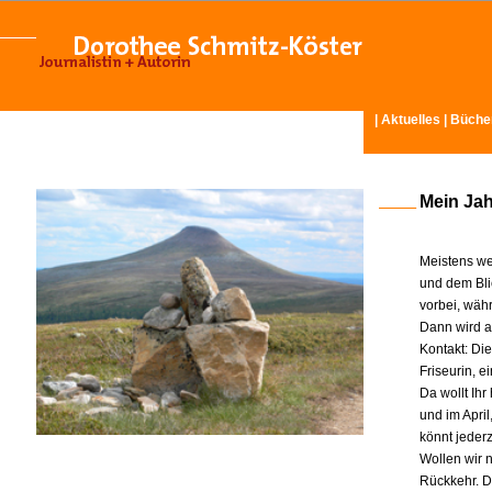
|
Aktuelles
|
Büche
Mein Ja
Meistens we
und dem Bli
vorbei, wäh
Dann wird am
Kontakt: Di
Friseurin, 
Da wollt Ih
und im Apri
könnt jeder
Wollen wir n
Rückkehr. D