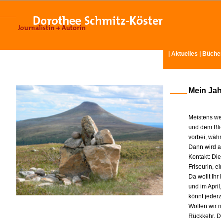
|
Aktuelles
|
Büche
Mein Ja
Meistens we
und dem Bli
vorbei, wäh
Dann wird am
Kontakt: Di
Friseurin, 
Da wollt Ih
und im Apri
könnt jeder
Wollen wir n
Rückkehr. D