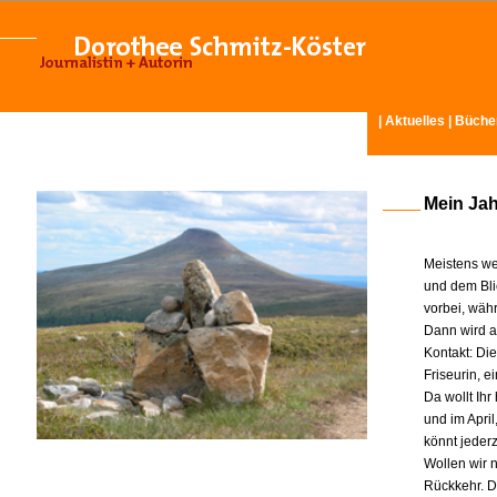
|
Aktuelles
|
Büche
Mein Ja
Meistens we
und dem Bli
vorbei, wäh
Dann wird am
Kontakt: Di
Friseurin, 
Da wollt Ih
und im Apri
könnt jeder
Wollen wir n
Rückkehr. D