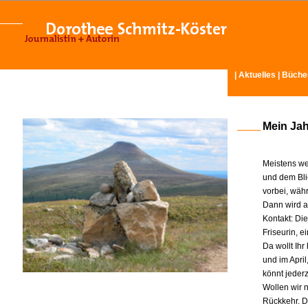
|
Aktuelles
|
Büche
Mein Ja
Meistens we
und dem Bli
vorbei, wäh
Dann wird am
Kontakt: Di
Friseurin, 
Da wollt Ih
und im Apri
könnt jeder
Wollen wir n
Rückkehr. D