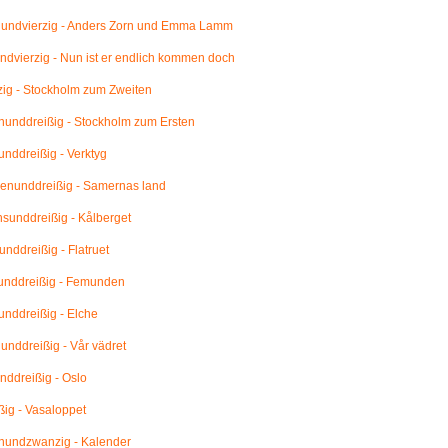
undvierzig - Anders Zorn und Emma Lamm
dvierzig - Nun ist er endlich kommen doch
ig - Stockholm zum Zweiten
unddreißig - Stockholm zum Ersten
nddreißig - Verktyg
enunddreißig - Samernas land
unddreißig - Kålberget
nddreißig - Flatruet
unddreißig - Femunden
nddreißig - Elche
nddreißig - Vår vädret
ddreißig - Oslo
ig - Vasaloppet
undzwanzig - Kalender