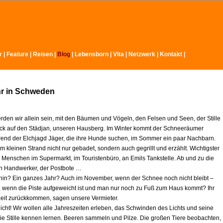
r
|
Feature
|
Reisen
|
Blog
|
Lebensborn
|
Vita
|
Netzwerk
|
Kontakt
|
hr in Schweden
rden wir allein sein, mit den Bäumen und Vögeln, den Felsen und Seen, der Stille
ck auf den Städjan, unseren Hausberg. Im Winter kommt der Schneeräumer
rend der Elchjagd Jäger, die ihre Hunde suchen, im Sommer ein paar Nachbarn.
 kleinen Strand nicht nur gebadet, sondern auch gegrillt und erzählt. Wichtigster
e Menschen im Supermarkt, im Touristenbüro, an Emils Tankstelle. Ab und zu die
ein Handwerker, der Postbote …
r hin? Ein ganzes Jahr? Auch im November, wenn der Schnee noch nicht bleibt –
l, wenn die Piste aufgeweicht ist und man nur noch zu Fuß zum Haus kommt? Ihr
zeit zurückkommen, sagen unsere Vermieter.
icht! Wir wollen alle Jahreszeiten erleben, das Schwinden des Lichts und seine
ie Stille kennen lernen. Beeren sammeln und Pilze. Die großen Tiere beobachten,