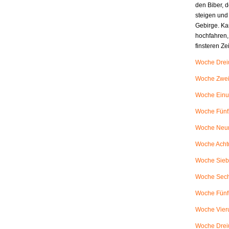
den Biber, d
steigen und
Gebirge. Ka
hochfahren,
finsteren Z
Woche Dreiu
Woche Zweiu
Woche Einu
Woche Fünfz
Woche Neunu
Woche Achtu
Woche Siebe
Woche Sech
Woche Fünfu
Woche Vieru
Woche Dreiu