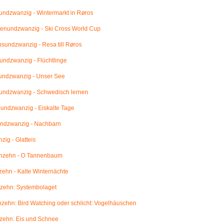
ndzwanzig - Wintermarkt in Røros
enundzwanzig - Ski Cross World Cup
undzwanzig - Resa till Røros
ndzwanzig - Flüchtlinge
undzwanzig - Unser See
undzwanzig - Schwedisch lernen
ndzwanzig - Eiskalte Tage
ndzwanzig - Nachbarn
ig - Glatteis
nzehn - O Tannenbaum
ehn - Kalte Winternächte
zehn: Systembolaget
ehn: Bird Watching oder schlicht: Vogelhäuschen
zehn: Eis und Schnee