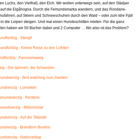
en Luchs, den Vielfraß, den Elch. Wir wollen unterwegs sein, auf den Städjan
 auf die Elgåhogna. Durch die Femundsmarka wandern, und das Rondane-
nufahren, auf Skiern und Schneeschuhen durch den Wald – oder zum Idre Fjäll
 in die Loipen steigen. Und mal einen Hundeschlitten mieten. Für die ganz
eiten haben wir 50 Bücher dabei und 2 Computer … Wo also ist das Problem?
ndfünfzig - Stängt!
ndfünfzig - Kleine Reise zu den Lofoten
ndfünfzig - Panoramaweg
ig - Die spinnen, die Schweden
ndvierzig - Bird watching zum Zweiten
ndvierzig - Lomviken
nundvierzig - Rentiere
sundvierzig - Midsommar
ndvierzig - Auf der Skipiste
ndvierzig - Brandtorn Bunkris
ndvierzig - Nationaldag