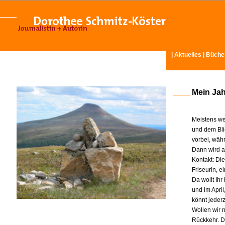
|
Aktuelles
|
Büche
Mein Ja
Meistens we
und dem Bli
vorbei, wäh
Dann wird am
Kontakt: Di
Friseurin, 
Da wollt Ih
und im Apri
könnt jeder
Wollen wir n
Rückkehr. D